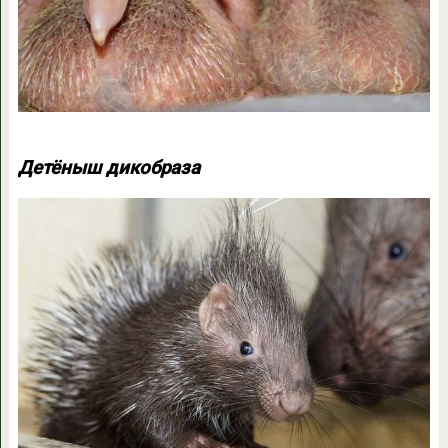
Детёныш дикобраза