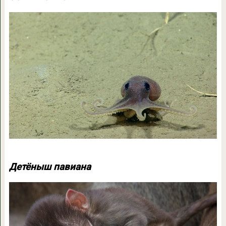
Детёныш павиана