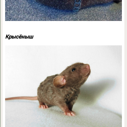
Крысёныш