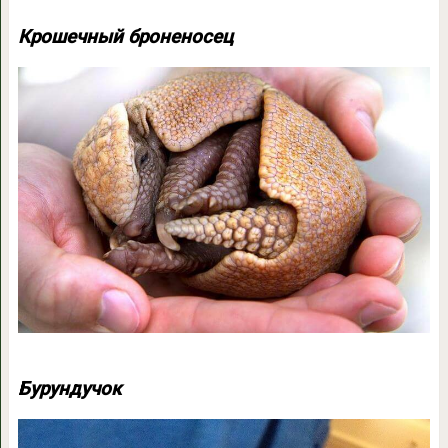
Крошечный броненосец
Бурундучок