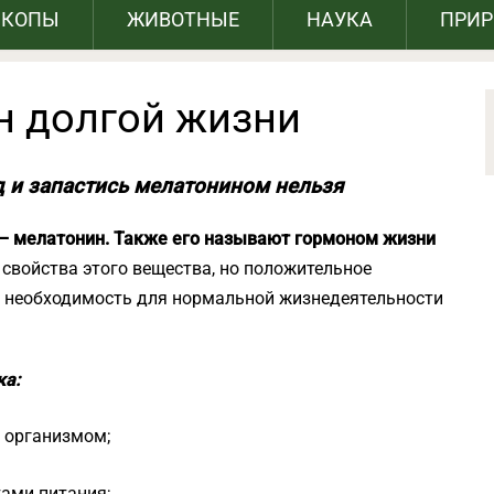
СКОПЫ
ЖИВОТНЫЕ
НАУКА
ПРИ
н долгой жизни
д и запастись мелатонином нельзя
– мелатонин. Также его называют гормоном жизни
 свойства этого вещества, но положительное
го необходимость для нормальной жизнедеятельности
ка:
 организмом;
тами питания;