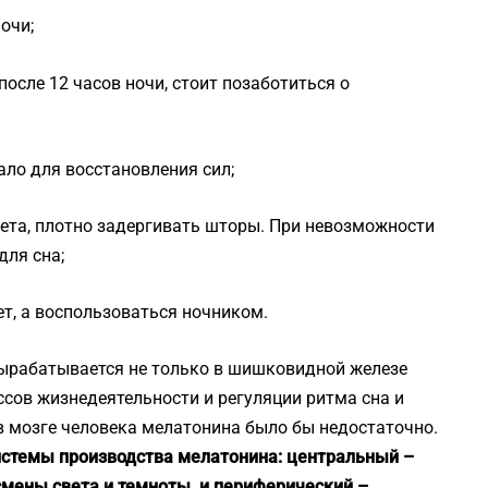
очи;
осле 12 часов ночи, стоит позаботиться о
ало для восстановления сил;
вета, плотно задергивать шторы. При невозможности
для сна;
т, а воспользоваться ночником.
вырабатывается не только в шишковидной железе
ссов жизнедеятельности и регуляции ритма сна и
 мозге человека мелатонина было бы недостаточно.
истемы производства мелатонина: центральный –
 смены света и темноты, и периферический –