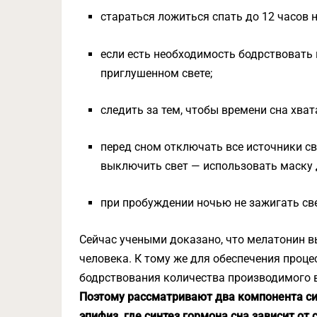
стараться ложиться спать до 12 часов н
если есть необходимость бодрствовать п
приглушенном свете;
следить за тем, чтобы времени сна хват
перед сном отключать все источники с
выключить свет — использовать маску 
при пробуждении ночью не зажигать све
Сейчас учеными доказано, что мелатонин 
человека. К тому же для обеспечения проце
бодрствования количества производимого в
Поэтому рассматривают два компонента с
эпифиз, где синтез гормона сна зависит от