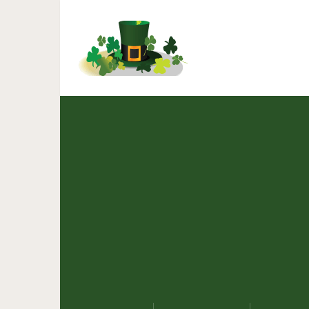
Мелатони