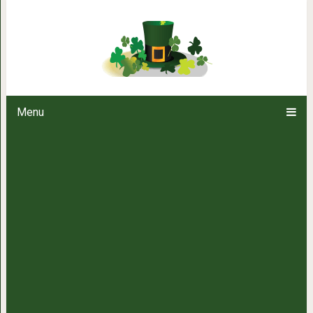
2 главные прич
Menu