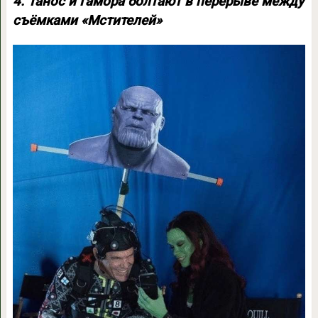
4. Танос и Гамора болтают в перерыве между
съёмками «Мстителей»