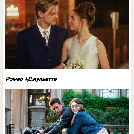
Ромео +Джульетта