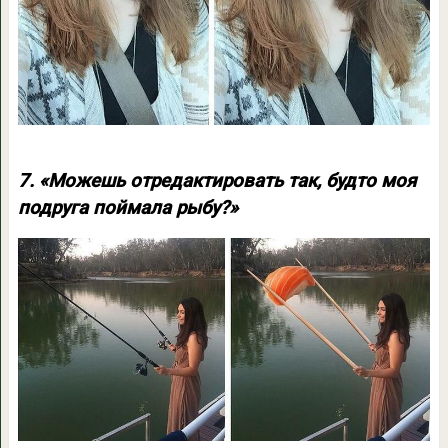
7. «Можешь отредактировать так, будто моя
подруга поймала рыбу?»