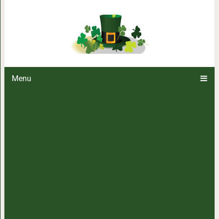
15 примеров того, что бывае
человека обработ
Menu