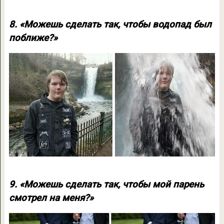
8. «Можешь сделать так, чтобы водопад был
поближе?»
9. «Можешь сделать так, чтобы мой парень
смотрел на меня?»