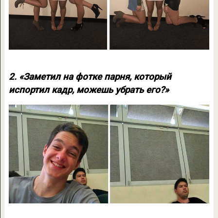
2. «Заметил на фотке парня, который
испортил кадр, можешь убрать его?»