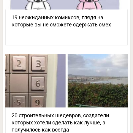
19 неожиданных комиксов, глядя на
которые вы не сможете сдержать смех
20 строительных шедевров, создатели
которых хотели сделать как лучше, а
получилось как всегда