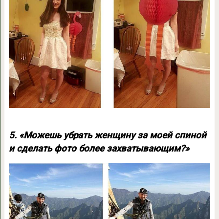
5. «Можешь убрать женщину за моей спиной
и сделать фото более захватывающим?»