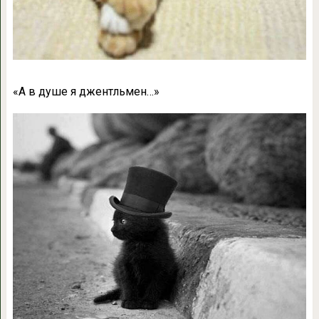
«
А в душе я джентльмен…»