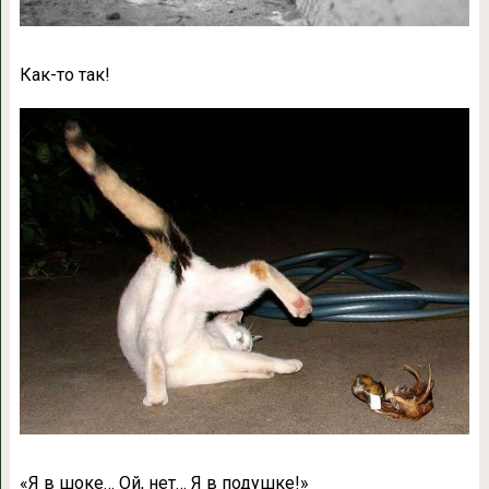
Как-то так!
«
Я в шоке… Ой, нет… Я в подушке!»