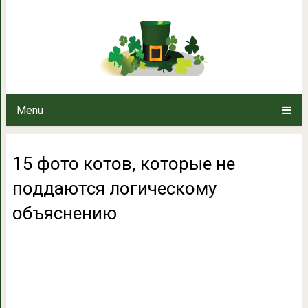
15 фото котов, которые не
объясн
Menu
15 фото котов, которые не
поддаются логическому
объяснению