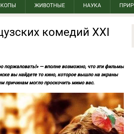
СКОПЫ
ЖИВОТНЫЕ
НАУКА
ПРИ
цузских комедий XXI
бро поржаловать!» — вполне возможно, что эти фильмы
писке вы найдете то кино, которое вышло на экраны
ым причинам могло проскочить мимо вас.