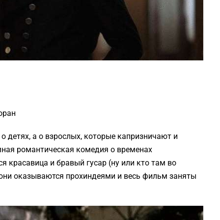
оран
 о детях, а о взрослых, которые капризничают и
мная романтическая комедия о временах
я красавица и бравый гусар (ну или кто там во
а они оказываются прохиндеями и весь фильм заняты