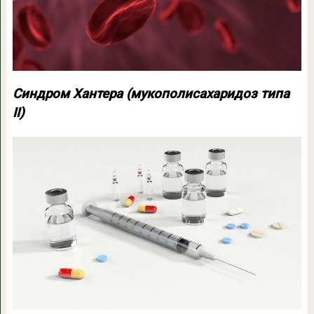
Синдром Хантера (мукополисахаридоз типа
II)