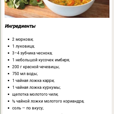
Ингредиенты
2 моркови;
1 луковица;
3–4 зубчика чеснока;
1 небольшой кусочек имбиря;
200 г красной чечевицы;
750 мл воды;
1 чайная ложка карри;
1 чайная ложка куркумы;
щепотка молотого чили;
½ чайной ложки молотого кориандра;
соль — по вкусу;