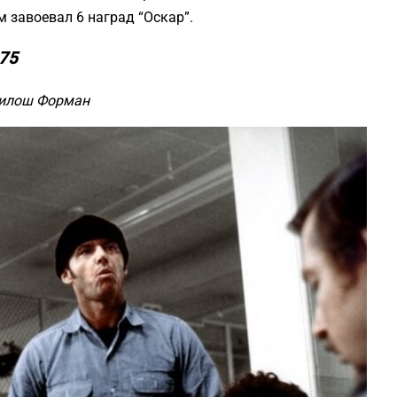
м завоевал 6 наград “Оскар”.
975
 Милош Форман