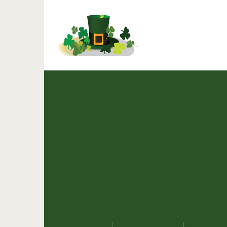
Зависимость от видеои
знат