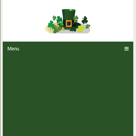
Японские панкейки – неверо
Menu