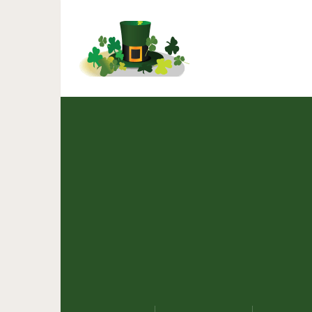
Яйца «наизнанку»: ка
поменялись местами
яп