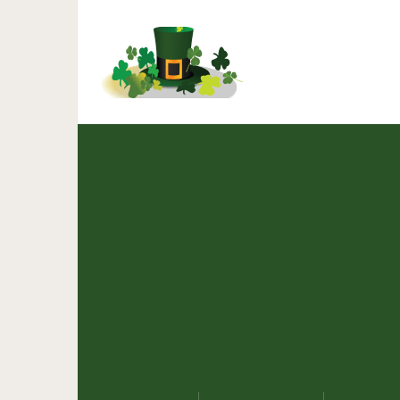
В Японии расцвело де
зрел