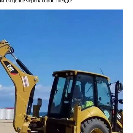
ится целое черепаховое гнездо!