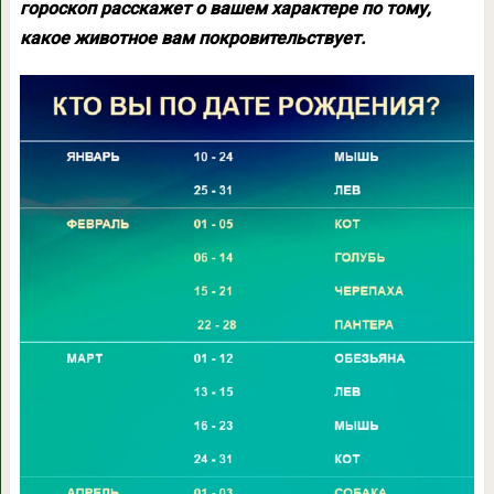
гороскоп расскажет о вашем характере по тому,
какое животное вам покровительствует.