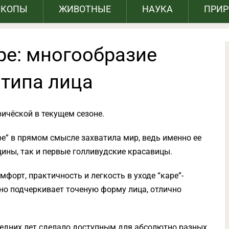
СКОПЫ
ЖИВОТНЫЕ
НАУКА
ПРИ
ре: многообразие
 типа лица
ичёской в текущем сезоне.
” в прямом смысле захватила мир, ведь именно ее
ины, так и первые голливудские красавицы.
форт, практичность и легкость в уходе “каре”-
шно подчеркивает точеную форму лица, отлично
ледних лет сделало доступным для абсолютно разных