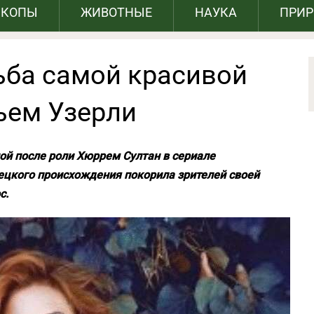
СКОПЫ
ЖИВОТНЫЕ
НАУКА
ПРИ
ьба самой красивой
ьем Узерли
ой после роли Хюррем Султан в сериале
ецкого происхождения покорила зрителей своей
с.