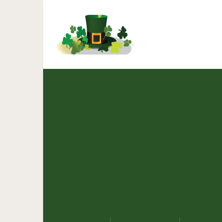
Только люди c идеальн
эти 6 слов. Пр