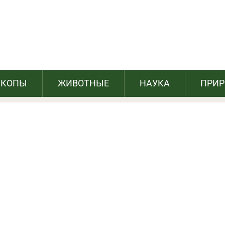
отографий друзей-животных, которые
ыросли вместе
СКОПЫ
ЖИВОТНЫЕ
НАУКА
ПРИ