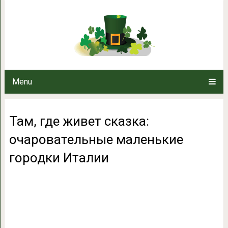
Там, где живет сказка: очаров
Итал
Menu
Там, где живет сказка:
очаровательные маленькие
городки Италии