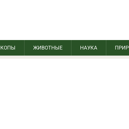
 Киану Ривз содержит собственный
фонд и помогает даже незнакомым
СКОПЫ
ЖИВОТНЫЕ
НАУКА
ПРИ