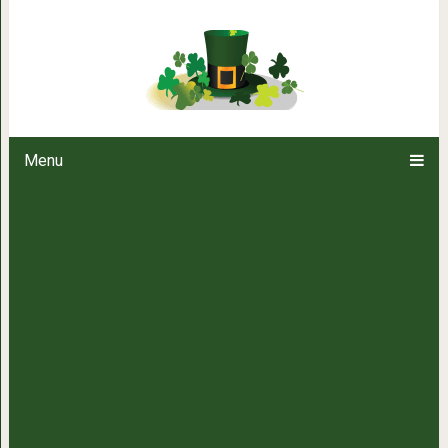
Султан Сулейман изменился. По
акте
Menu