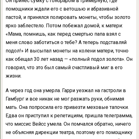
Он принес сумку с гонораром в гримерную, где
помощники ждали его с ветошью и абразивной
пастой, и принялся полировать монеты, чтобы золото
ярко заблестело. Потом побежал домой, к матери:
«Мама, помнишь, как перед смертью папа взял с
меня слово заботиться о тебе? А теперь подставляй
подол!» И высыпал монеты на колени матери, точно
как обещал 30 лет назад — «полный подол золота». Он
говорил, что это был самый счастливый миг в его
жизни.
А через год она умерла. Гарри уезжал на гастроли в
Гамбург и все никак не мог разжать руки, обнимая
мать. Она попросила его привезти меховые тапочки.
Едва он приступил к репетициям, пришла телеграмма,
что миссис Вейсс умела. Он помчался обратно, ничего
не объясняя дирекции театра, поэтому его помощнику