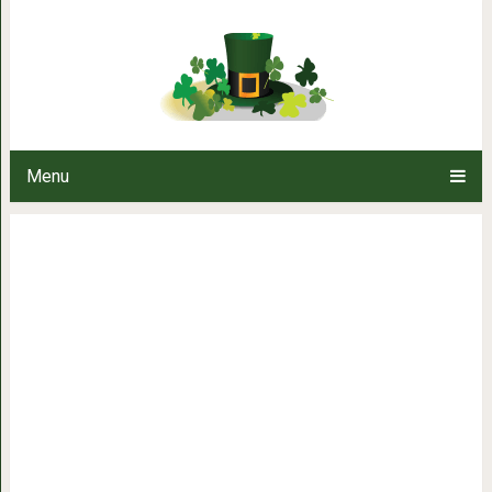
Судьба короля иллю
Menu