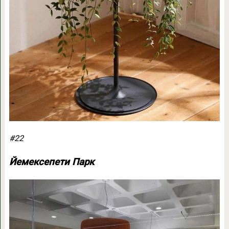
#22
Йемексепети Парк