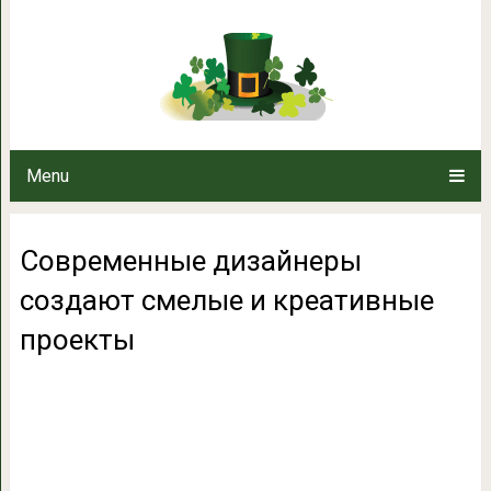
Современные дизайнеры соз
прое
Menu
Современные дизайнеры
создают смелые и креативные
проекты