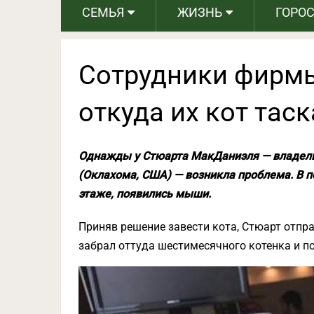
СЕМЬЯ
ЖИЗНЬ
ГОРО
Сотрудники фирмы
откуда их кот тас
Однажды у Стюарта МакДаниэля — владель
(Оклахома, США) — возникла проблема. В 
этаже, появились мыши.
Приняв решение завести кота, Стюарт отп
забрал оттуда шестимесячного котенка и по