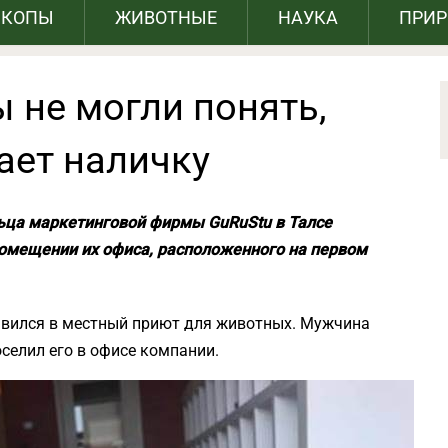
СКОПЫ
ЖИВОТНЫЕ
НАУКА
ПРИ
 не могли понять,
кает наличку
ца маркетинговой фирмы GuRuStu в Талсе
помещении их офиса, расположенного на первом
равился в местный приют для животных. Мужчина
селил его в офисе компании.