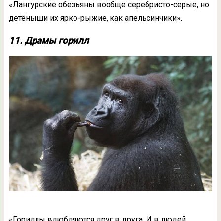
«Лангурские обезьяны вообще серебристо-серые, но
детёныши их ярко-рыжие, как апельсинчики».
11. Драмы горилл
«Гориллы влюбляются друг в друга. И в людей,