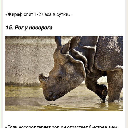
«Жираф спит 1-2 часа в сутки».
15. Рог у носорога
«Если носорог теряет рог, он отрастает быстрее, чем