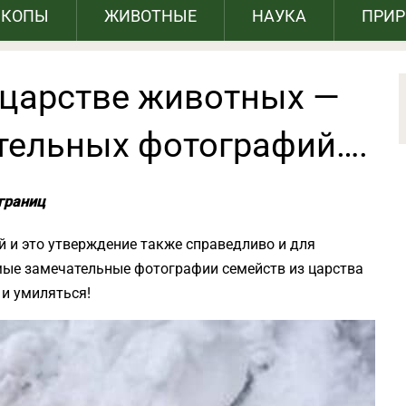
СКОПЫ
ЖИВОТНЫЕ
НАУКА
ПРИ
 царстве животных —
тельных фотографий….
границ
й и это утверждение также справедливо и для
мые замечательные фотографии семейств из царства
 и умиляться!