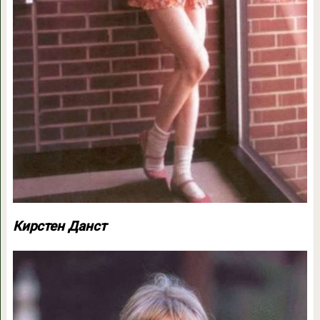
Кирстен Данст