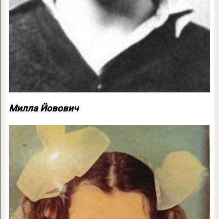
Милла Йовович