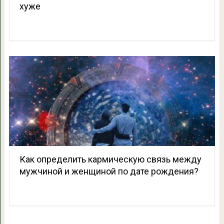
хуже
Как определить кармическую связь между
мужчиной и женщиной по дате рождения?