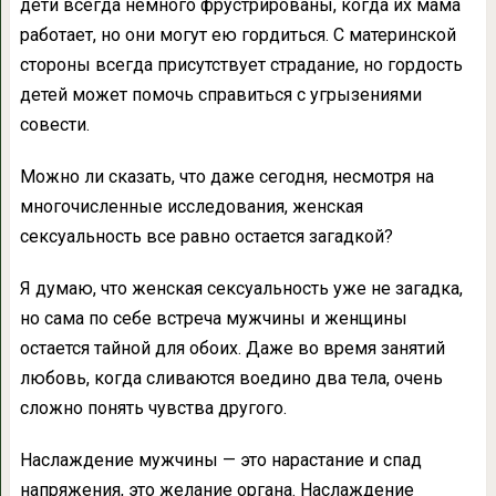
дети всегда немного фрустрированы, когда их мама
работает, но они могут ею гордиться. С материнской
стороны всегда присутствует страдание, но гордость
детей может помочь справиться с угрызениями
совести.
Можно ли сказать, что даже сегодня, несмотря на
многочисленные исследования, женская
сексуальность все равно остается загадкой?
Я думаю, что женская сексуальность уже не загадка,
но сама по себе встреча мужчины и женщины
остается тайной для обоих. Даже во время занятий
любовь, когда сливаются воедино два тела, очень
сложно понять чувства другого.
Наслаждение мужчины — это нарастание и спад
напряжения, это желание органа. Наслаждение