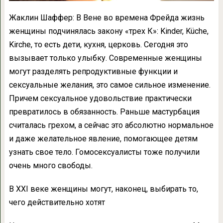
Жаклин Шаффер: В Вене во времена Фрейда жизнь
женщины подчинялась закону «трех К»: Kinder, Küche,
Kirche, то есть дети, кухня, церковь. Сегодня это
вызывает только улыбку. Современные женщины
могут разделять репродуктивные функции и
сексуальные желания, это самое сильное изменение.
Причем сексуальное удовольствие практически
превратилось в обязанность. Раньше мастурбация
считалась грехом, а сейчас это абсолютно нормальное
и даже желательное явление, помогающее детям
узнать свое тело. Гомосексуалисты тоже получили
очень много свободы.
В XXI веке женщины могут, наконец, выбирать то,
чего действительно хотят