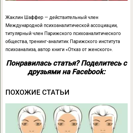
Жаклин Шаффер — действительный член
Международной психоаналитической ассоциации,
титулярный член Парижского психоаналитического
общества, тренинг-аналитик Парижского института
психоанализа, автор книги «Отказ от женского».
Понравилась статья? Поделитесь с
друзьями на Facebook:
ПОХОЖИЕ СТАТЬИ