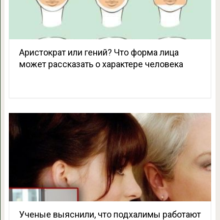
Аристократ или гений? Что форма лица
может рассказать о характере человека
Ученые выяснили, что подхалимы работают