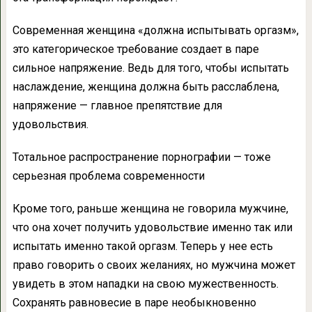
Современная женщина «должна испытывать оргазм»,
это категорическое требование создает в паре
сильное напряжение. Ведь для того, чтобы испытать
наслаждение, женщина должна быть расслаблена,
напряжение — главное препятствие для
удовольствия.
Тотальное распространение порнографии — тоже
серьезная проблема современности
Кроме того, раньше женщина не говорила мужчине,
что она хочет получить удовольствие именно так или
испытать именно такой оргазм. Теперь у нее есть
право говорить о своих желаниях, но мужчина может
увидеть в этом нападки на свою мужественность.
Сохранять равновесие в паре необыкновенно