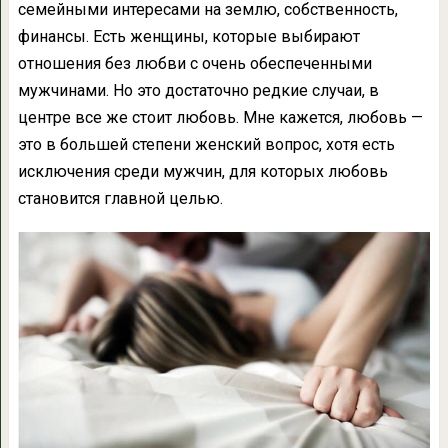
семейными интересами на землю, собственность,
финансы. Есть женщины, которые выбирают
отношения без любви с очень обеспеченными
мужчинами. Но это достаточно редкие случаи, в
центре все же стоит любовь. Мне кажется, любовь —
это в большей степени женский вопрос, хотя есть
исключения среди мужчин, для которых любовь
становится главной целью.