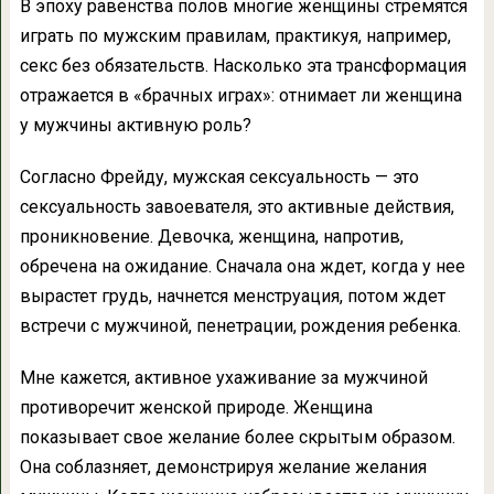
В эпоху равенства полов многие женщины стремятся
играть по мужским правилам, практикуя, например,
секс без обязательств. Насколько эта трансформация
отражается в «брачных играх»: отнимает ли женщина
у мужчины активную роль?
Согласно Фрейду, мужская сексуальность — это
сексуальность завоевателя, это активные действия,
проникновение. Девочка, женщина, напротив,
обречена на ожидание. Сначала она ждет, когда у нее
вырастет грудь, начнется менструация, потом ждет
встречи с мужчиной, пенетрации, рождения ребенка.
Мне кажется, активное ухаживание за мужчиной
противоречит женской природе. Женщина
показывает свое желание более скрытым образом.
Она соблазняет, демонстрируя желание желания