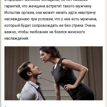
гарантий, что женщина встретит такого мужчину.
Испытав оргазм, она может начать идти навстречу
наслаждению при условии, что у нее есть мужчина,
который будет сопровождать ее без страха. Очень
важно, чтобы любовник не боялся женского
наслаждения.