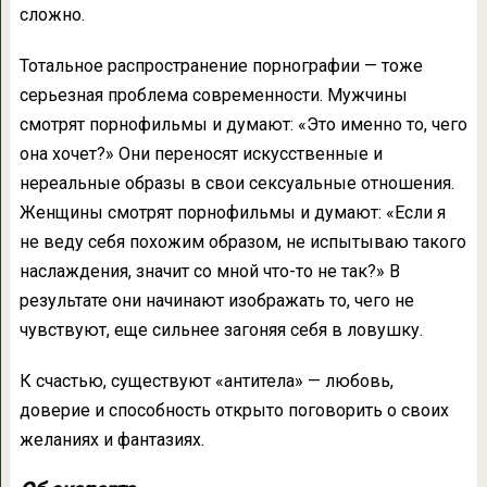
сложно.
Тотальное распространение порнографии — тоже
серьезная проблема современности. Мужчины
смотрят порнофильмы и думают: «Это именно то, чего
она хочет?» Они переносят искусственные и
нереальные образы в свои сексуальные отношения.
Женщины смотрят порнофильмы и думают: «Если я
не веду себя похожим образом, не испытываю такого
наслаждения, значит со мной что-то не так?» В
результате они начинают изображать то, чего не
чувствуют, еще сильнее загоняя себя в ловушку.
К счастью, существуют «антитела» — любовь,
доверие и способность открыто поговорить о своих
желаниях и фантазиях.