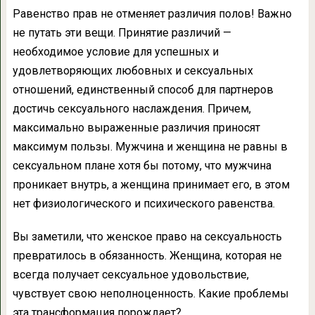
Равенство прав не отменяет различия полов! Важно
не путать эти вещи. Принятие различий —
необходимое условие для успешных и
удовлетворяющих любовных и сексуальных
отношений, единственный способ для партнеров
достичь сексуального наслаждения. Причем,
максимально выраженные различия приносят
максимум пользы. Мужчина и женщина не равны в
сексуальном плане хотя бы потому, что мужчина
проникает внутрь, а женщина принимает его, в этом
нет физиологического и психического равенства.
Вы заметили, что женское право на сексуальность
превратилось в обязанность. Женщина, которая не
всегда получает сексуальное удовольствие,
чувствует свою неполноценность. Какие проблемы
эта трансформация порождает?