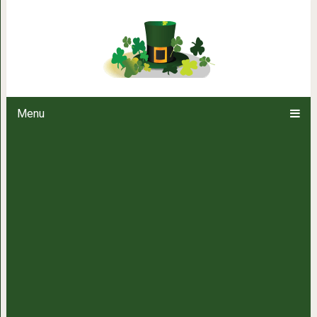
Проверенный веками японский м
путь к дол
Menu