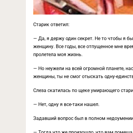
Старик ответил:
— Да, я держу один секрет. Не то чтобы я б
женщину. Все годы, все отпущенное мне вре
пролетела моя жизнь.
— Но неужели на всей огромной планете, н
женщины, ты не смог отыскать одну-единс
Слеза скатилась по щеке умирающего стари
— Нет, одну я все-таки нашел.
Задавший вопрос был в полном недоумении
— Тогда что же произошло, что вам помеша