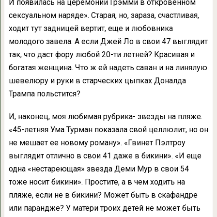
И появилась на церемонии Грэмми в откровенном
секcуальном наряде». Старая, но, зараза, счастливая,
ходит тут задницей вертит, еще и любовника
молодого завела. А если Джей Ло в свои 47 выглядит
так, что даст фору любой 20-ти летней? Красивая и
богатая женщина. Что ж ей надеть саван и на линялую
шевелюру и руки в старческих цыпках Доналда
Трампа польстится?
И, наконец, моя любимая рубрика- звезды на пляже.
«45-летняя Ума Турман показала свой целлюлит, но он
не мешает ее новому роману». «Гвинет Пэлтроу
выглядит отлично в свои 41 даже в бикини». «И еще
одна «нестареющая» звезда Деми Мур в свои 54
тоже носит бикини». Простите, а в чем ходить на
пляже, если не в бикини? Может быть в скафандре
или парандже? У матери троих детей не может быть