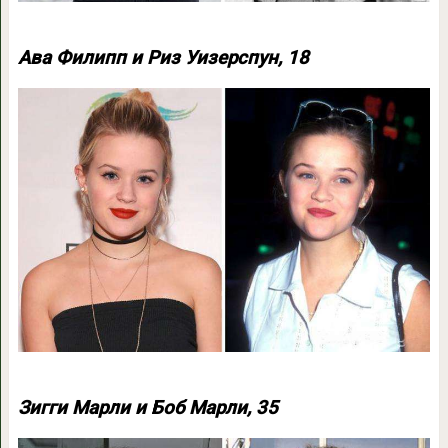
Ава Филипп и Риз Уизерспун, 18
Зигги Марли и Боб Марли, 35