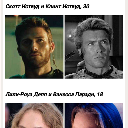
Скотт Иствуд и Клинт Иствуд, 30
Лили-Роуз Депп и Ванесса Паради, 18