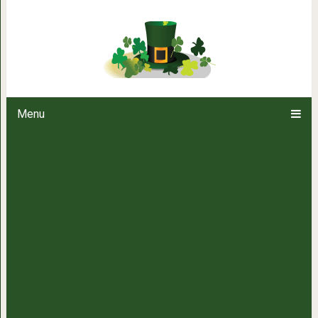
По закону б
Menu