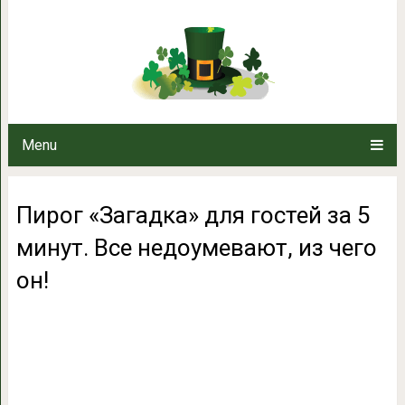
Пирог «Загадка» для гостей за 
чего 
Menu
Пирог «Загадка» для гостей за 5
минут. Все недоумевают, из чего
он!