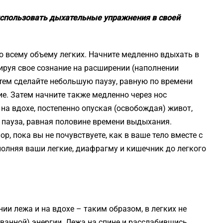
использовать дыхательные упражнения в своей
о всему объему легких. Начните медленно вдыхать в
ируя свое сознание на расширении (наполнении
атем сделайте небольшую паузу, равную по времени
ие. Затем начните также медленно через нос
 на вдохе, постепенно опуская (освобождая) живот,
 пауза, равная половине времени выдыхания.
ор, пока вы не почувствуете, как в ваше тело вместе с
полняя ваши легкие, диафрагму и кишечник до легкого
и лежа и на вдохе – таким образом, в легких не
ванной) энергии. Лежа на спине и расслабившись,