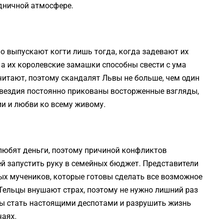
дничной атмосфере.
но выпускают когти лишь тогда, когда задевают их
, а их королевские замашки способны свести с ума
очитают, поэтому скандалят Львы не больше, чем один
озвездия постоянно прикованы восторженные взгляды,
ии и любви ко всему живому.
любят деньги, поэтому причиной конфликтов
й запустить руку в семейных бюджет. Представители
ных мучеников, которые готовы сделать все возможное
 Тельцы внушают страх, поэтому не нужно лишний раз
ны стать настоящими деспотами и разрушить жизнь
чаях.