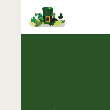
Парад истеричек: кто и
устраивать