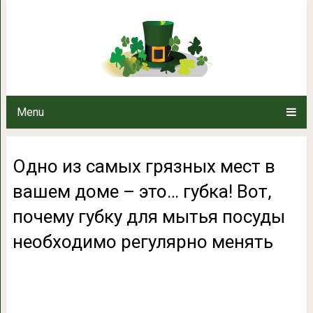
Одно из самых грязных мест в в
почему губку для мытья пос
меня
Menu
Одно из самых грязных мест в
вашем доме – это… губка! Вот,
почему губку для мытья посуды
необходимо регулярно менять