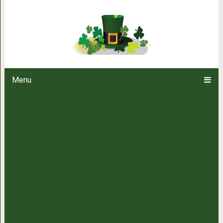
O психологических хитростях
влиять на
Menu