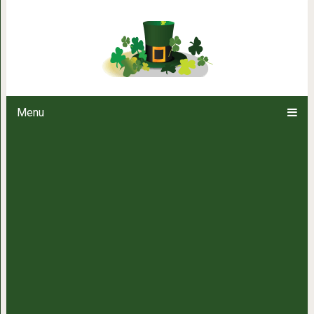
О людях с зеле
Menu