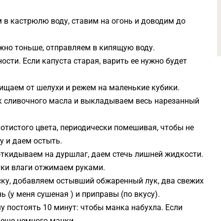
м в кастрюлю воду, ставим на огонь и доводим до
жно тоньше, отправляем в кипящую воду.
ости. Если капуста старая, варить ее нужно будет
чищаем от шелухи и режем на маленькие кубики.
к сливочного масла и выкладываем весь нарезанный
отистого цвета, периодически помешивая, чтобы не
у и даем остыть.
откидываем на дуршлаг, даем стечь лишней жидкости.
тки влаги отжимаем руками.
ку, добавляем остывший обжаренный лук, два свежих
ь (у меня сушеная ) и приправы (по вкусу).
 постоять 10 минут: чтобы манка набухла. Если
 еще немного манки.