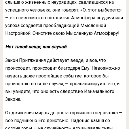
слыша о жизнен­ных неурядицах, свалившихся на
успешного человека, они говорят: «О, этот выберет­ся
— его невозможно потопить». Атмосфера неудачи или
успеха создается преобладающей Мысленной
Настройкой. Очистите свою Мысленную Атмосферу!
Нет такой вещи, как случай.
Закон При­тяжения действует везде, и все, что
происхо­дит, происходит благодаря Ему. Невозможно
назвать даже простейшее событие, которое бы
произошло по воле случая, — проанали­зируйте его, и
вы увидите, что оно есть след­ствие Изначального
Закона.
От движения миров до роста горчичного зернышка —
все подчинено Его действию. Падение камня со
склона горы — не случайность, его вызвали силы,