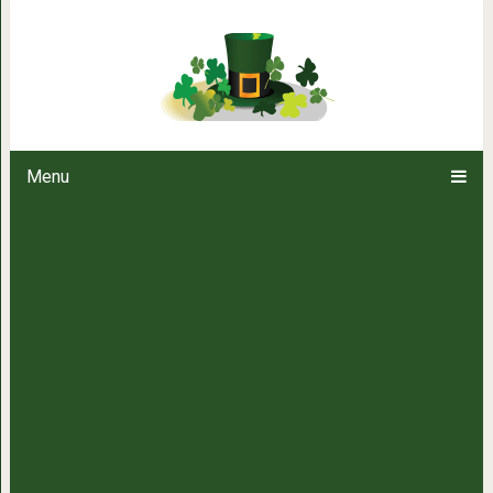
«Неряха и жмот»: какие мужс
раздражаю
Menu