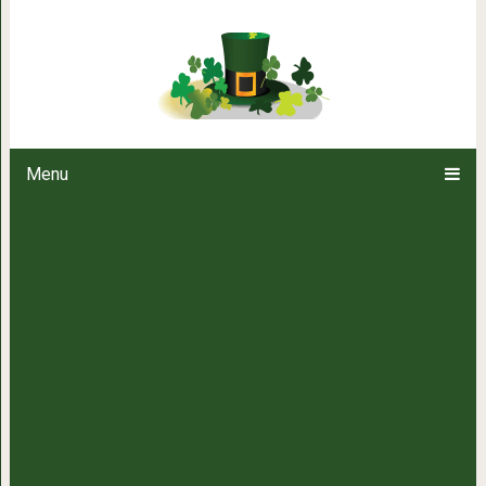
Неповторимый дуэт Уитни Хьюст
песня про
Menu