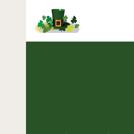
Немецкий цирк на
эксплуатации животны