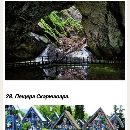
28. Пещера Скэришоара.