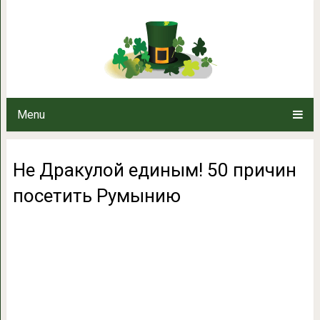
Не Дракулой единым! 50 п
Menu
Не Дракулой единым! 50 причин
посетить Румынию