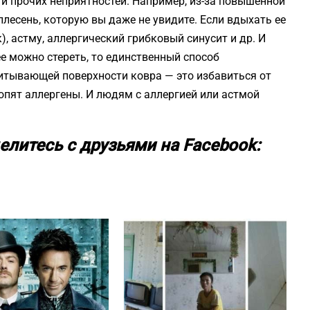
 и прочих неприятностей. Например, из-за повышенной
плесень, которую вы даже не увидите. Если вдыхать ее
), астму, аллергический грибковый синусит и др. И
ее можно стереть, то единственный способ
питывающей поверхности ковра — это избавиться от
копят аллергены. И людям с аллергией или астмой
елитесь с друзьями на Facebook: