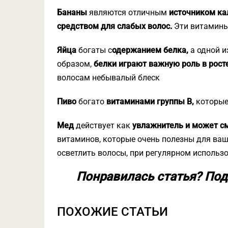
Бананы
являются отличным
источником кал
средством для слабых волос.
Эти витамины
Яйца
богаты с
одержанием белка,
а одной и
образом,
белки играют важную роль в рост
волосам небывалый блеск
Пиво
богато
витаминами группы В,
которы
Мед
действует как
увлажнитель и может см
витаминов, которые очень полезны для ваш
осветлить волосы, при регулярном использ
Понравилась статья? Под
ПОХОЖИЕ СТАТЬИ